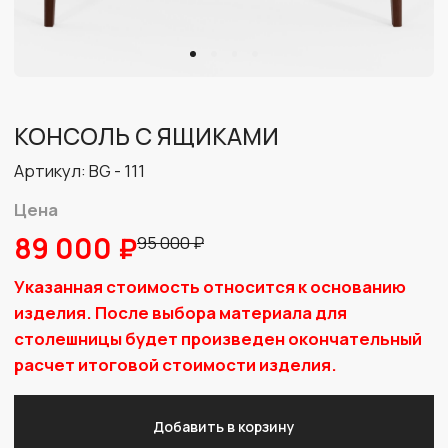
Цена
89 000 ₽
95 000 ₽
Указанная стоимость относится к основанию
изделия. После выбора материала для
столешницы будет произведен окончательный
расчет итоговой стоимости изделия.
Добавить в корзину
Консоль, оснащенная двумя вместительными
ящиками, не только лаконично дополнит ваш
интерьер, но и станет комфортной в использовании:
компактные габариты и простота форм позволят ей
гармонично вписаться в разные пространства, а
турецкая выдвижная система Samet обеспечивает
прочность, легкость эксплуатации и долгий срок
службы. Строгие и выразительные линии, высокие
ножки и натуральные природные оттенки делают
ее оптимальным решением для современной
городской квартиры.