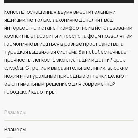
Размеры
Размеры
40 х 132 х 86
ширина х длина х высота
Материалы
Материал
массив бука
Цвет
старинный орех
Фурнитура
сталь, Blum (Австрия)
Столешница
кварцевый агломерат Silestone