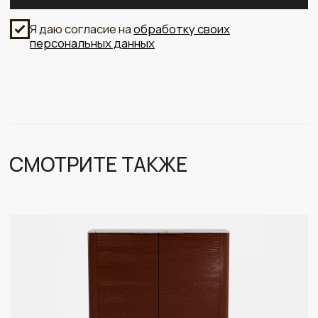
Коллекция мебели в стиле современная классика
Каталог
Дизайнерам
Аксессуары и подарки
Оплата и доставка
Контакты
О нас
+7 (985) 533-31-58
info@bg-home.ru
Политика обработки персональных данных
Шоурум: ТЦ ROOMER г. Москва, Ленинская Слобода,
д.26, павильон 325
ООО «Оммаж Дизайн»
ИНН: 5321205175