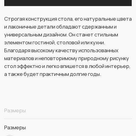
Размеры
Размеры
120 х 210 х 75
ширина х длина х высота
Материалы
Материал
массив бука
Цвет
старинный орех
Столешница
кварцевый агломерат Silestone
Цвет каменной столешницы
белый White