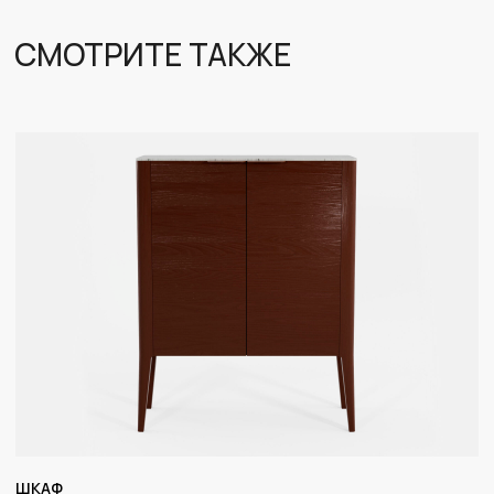
Коллекция мебели в стиле современная классика
Каталог
Дизайнерам
Аксессуары и подарки
Оплата и доставка
Контакты
О нас
+7 (985) 533-31-58
info@bg-home.ru
Политика обработки персональных данных
Шоурум: ТЦ ROOMER г. Москва, Ленинская Слобода,
д.26, павильон 325
ООО «Оммаж Дизайн»
ИНН: 5321205175
ОГРН: 1215300000046
Рег. номер в реестре ОПД Роскомнадзора: 78-25-
070105 (Приказ № 131 от 19.03.2025)
ШКАФ