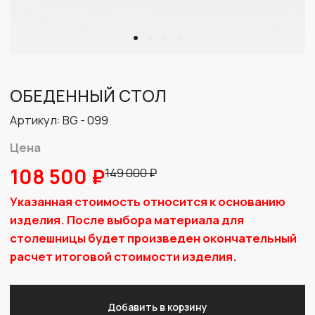
Цена
108 500 ₽
149 000 ₽
Указанная стоимость относится к основанию
изделия. После выбора материала для
столешницы будет произведен окончательный
расчет итоговой стоимости изделия.
Добавить в корзину
Строгая конструкция стола, его натуральные цвета
и лаконичные детали обладают сдержанным и
универсальным дизайном. Он станет стильным
элементом гостиной, столовой или кухни.
Благодаря высокому качеству использованных
материалов и неповторимому природному рисунку
стол эффектно и легко впишется в любой интерьер,
а также будет практичным долгие годы.