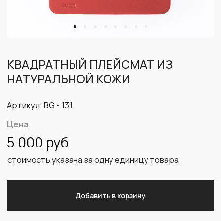
Артикул: BG - 131
Цена
5 000 руб.
стоимость указана за одну единицу товара
Добавить в корзину
Стильный и практичный плейсмат из натуральной
кожи - это идеальное решение для тех, кто ценит
качество и дизайн, выполненный из двухсторонней
кожи, склеенной из высококачественного
материала КРС*.
Доступен в двух цветовых вариантах: насыщенно
красный и глубокий синий, что позволяет выбрать
подходящий оттенок для вашего интерьера.
Плейсмат имеет гладкую лицевую сторону и
текстурированную обратную сторону, что
добавляет вариативности в использовании. Особое
внимание стоит уделить контрастному цвету
уреза, который придаёт изделию дополнительную