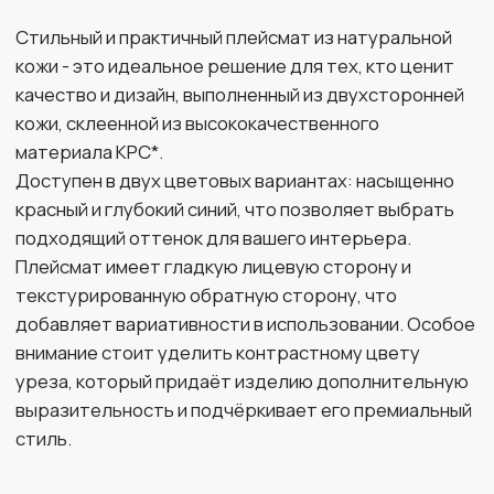
выразительность и подчёркивает его премиальный
стиль.
Особенности
Материал: натуральная кожа
Форма: квадратная
Размер: 10см х 10см
Дизайн: гладкая лицевая сторона и
текстурированная обратная сторона
Контрастный цвет уреза
Варианты исполнения
Представлен в двух цветах: красный и синий
Этот кожаный плейсмат станет не только защитой
для поверхности стола, но и элегантным элементом
декора, добавляющим изысканности в ваше
пространство.
*Кожа КРС (крупного рогатого скота) – это