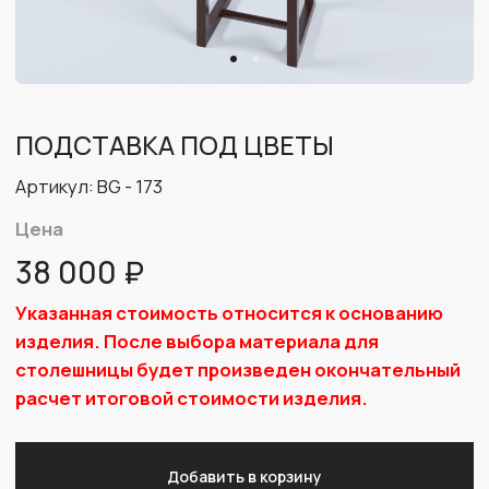
Цена
38 000 ₽
Указанная стоимость относится к основанию
изделия. После выбора материала для
столешницы будет произведен окончательный
расчет итоговой стоимости изделия.
Добавить в корзину
В основе дизайна подставки под цветы – чистые
линии и красота натурального дерева в темном
оттенке. Она идеально подходит для интерьера,
где ценится минимализм, геометричность и
функциональная простота. Столешница выполнена
в практичном черном цвете, который выгодно
оттеняет любую зелень и скрывает случайные
капли воды. Массив бука цвета венге придает
модели основательность и природное тепло,
превращая подставку из вспомогательного
предмета в полноценный дизайнерский элемент.