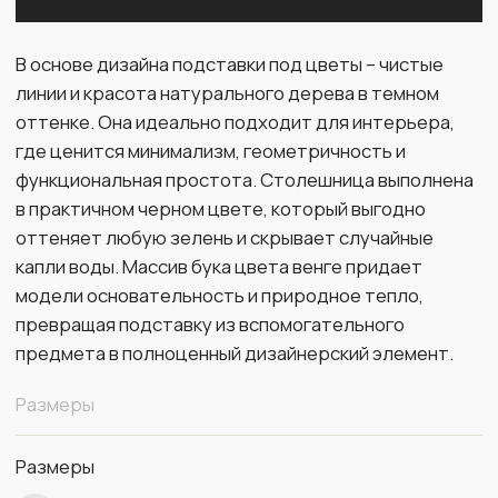
Размеры
Размеры
370 х 370 х 1010
ширина х длина х высота
Материалы
Материал
массив бука
Цвет
венге
Столешница
кварцевый агломерат Silestone
Цвет каменной столешницы